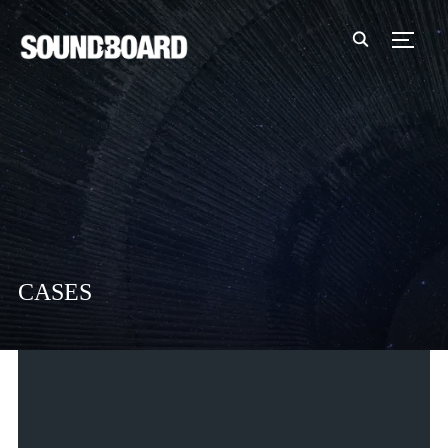
TOGGL
CASES